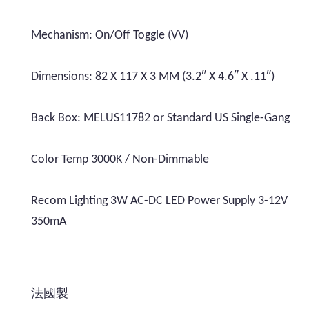
Mechanism: On/Off Toggle (VV)
Dimensions: 82 X 117 X 3 MM (3.2″ X 4.6″ X .11″)
Back Box: MELUS11782 or Standard US Single-Gang
Color Temp 3000K / Non-Dimmable
Recom Lighting 3W AC-DC LED Power Supply 3-12V
350mA
法國製