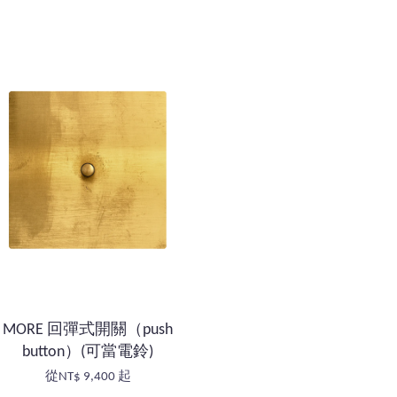
MORE 回彈式開關（push
button）(可當電鈴)
從
NT$ 9,400
起