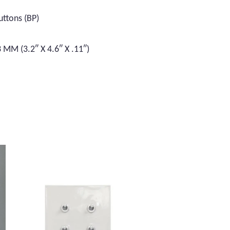
ttons (BP)
 MM (3.2″ X 4.6″ X .11″)