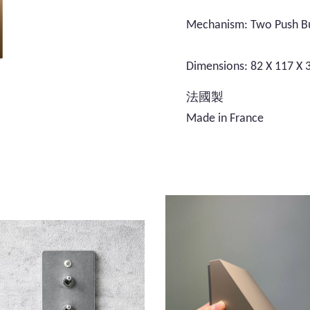
Mechanism: Two Push Bu
Dimensions: 82 X 117 X 3
法國製
Made in France