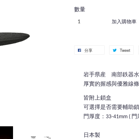
數量
加入購物車
分享
Tweet
岩手県産 南部鉄器
厚實的握感與優雅線
皆附上鎖盒
可選擇是否需要輔助
門厚度：33-41mm ( 
日本製