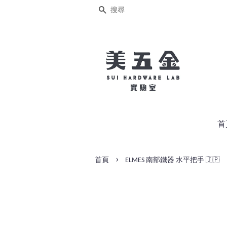
搜尋
首
›
首頁
ELMES 南部鐵器 水平把手 🇯🇵