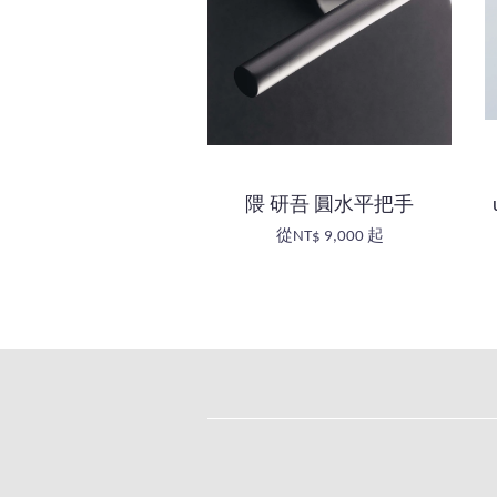
隈 研吾 圓水平把手
從
NT$ 9,000
起