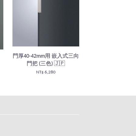
門厚40-42mm用 嵌入式三向
門把 (三色) 🇯🇵
NT$ 6,280