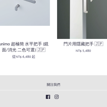
unimo 超極簡 水平把手 (鏡
門片用隱藏把手 🇯🇵
面/消光 二色可選) 🇯🇵
NT$ 5,480
從
NT$ 6,480
起
關注我們
Facebook
Instagram