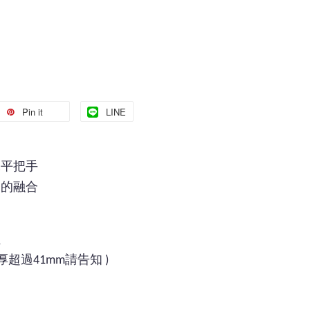
Pin it
LINE
水平把手
條的融合
鎖
門厚超過41mm請告知 )