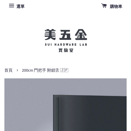
選單
購物車
›
首頁
200cm 門把手 附鎖舌 🇯🇵