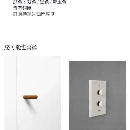
顏色：紫色 / 黑色 / 翠玉色
皆有鎖匣
訂購時請告知門厚度
您可能也喜歡