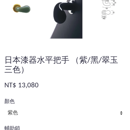
日本漆器水平把手 （紫/黑/翠玉
三色）
NT$ 13,080
顏色
輔助鎖