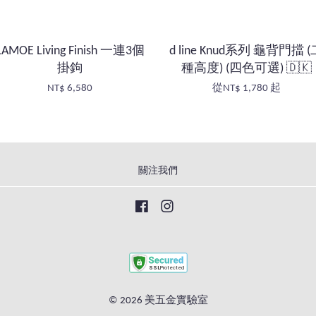
LAMOE Living Finish 一連3個
d line Knud系列 龜背門擋 (
掛鉤
種高度) (四色可選) 🇩🇰
NT$ 6,580
從
NT$ 1,780
起
關注我們
Facebook
Instagram
© 2026 美五金實驗室