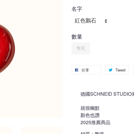
名字
數量
售完
分享
Tweet
德國SCHNEID STUD
就很幽默
顏色也讚
2025推薦商品