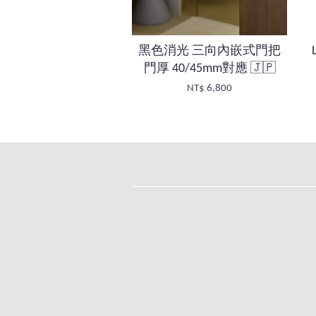
黑色消光 三向內嵌式門把
門厚 40/45mm對應 🇯🇵
NT$ 6,800