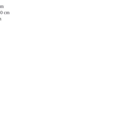
cm
 cm
m