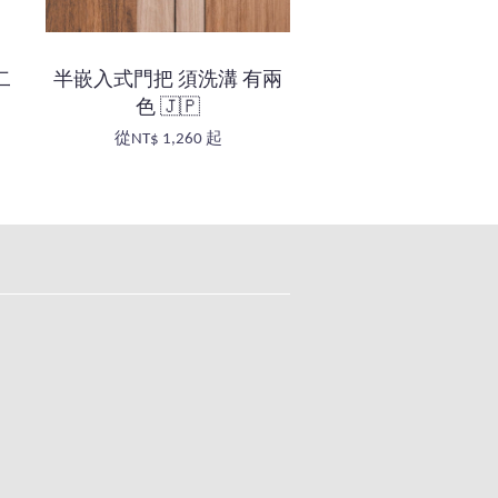
二
半嵌入式門把 須洗溝 有兩
色 🇯🇵
從
NT$ 1,260
起