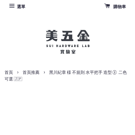
選單
購物車
›
›
首頁
首頁推薦
黑川紀章 様 不規則 水平把手 造型② 二色
可選 🇯🇵