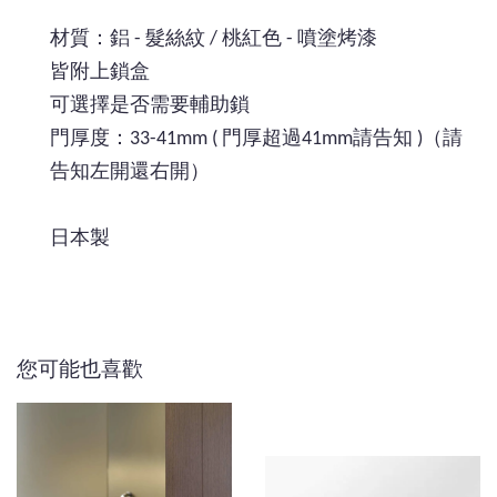
材質：鋁 - 髮絲紋 / 桃紅色 - 噴塗烤漆
皆附上鎖盒
可選擇是否需要輔助鎖
門厚度：33-41mm ( 門厚超過41mm請告知 )（請
告知左開還右開）
日本製
您可能也喜歡