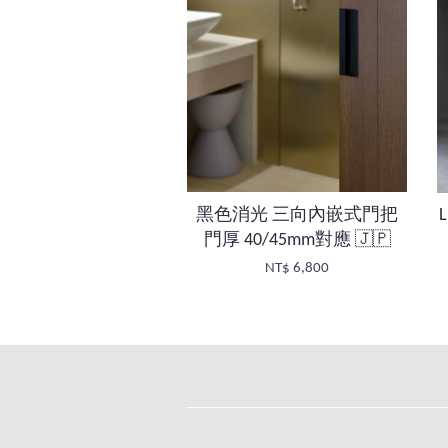
黑色消光 三向內嵌式門把
門厚 40/45mm對應 🇯🇵
NT$ 6,800