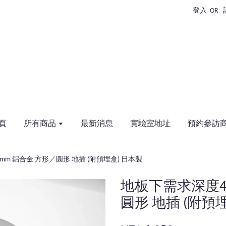
登入
OR
頁
所有商品
最新消息
實驗室地址
預約參訪
m 鋁合金 方形／圓形 地插 (附預埋盒) 日本製
地板下需求深度4
圓形 地插 (附預