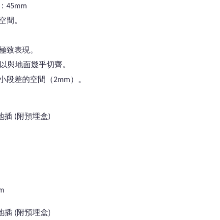
45mm
空間。
極致表現。
可以與地面幾乎切齊。
小段差的空間（2mm）。
地插 (附預埋盒)
m
m
m
地插 (附預埋盒)