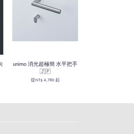
向
unimo 消光超極簡 水平把手
🇯🇵
從
NT$ 4,780
起