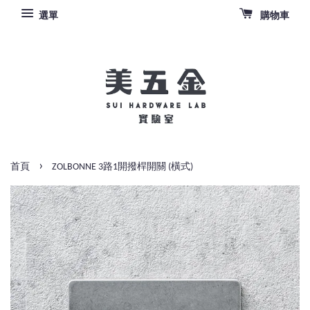
選單
購物車
›
首頁
ZOLBONNE 3路1開撥桿開關 (橫式)