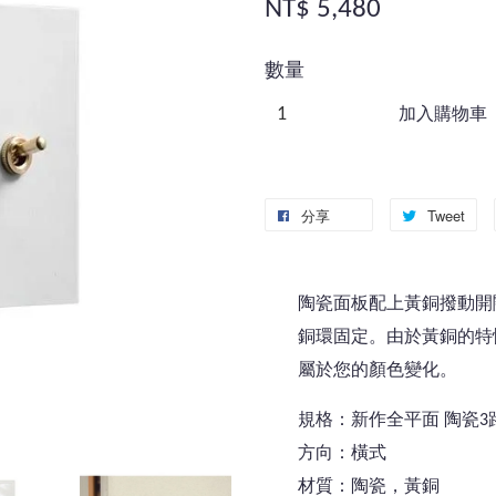
NT$ 5,480
數量
加入購物車
分享
Tweet
陶瓷面板配上黃銅撥動開關
銅環固定。由於黃銅的特
屬於您的顏色變化。
規格：新作全平面 陶瓷3
方向：橫式
材質：陶瓷，黃銅