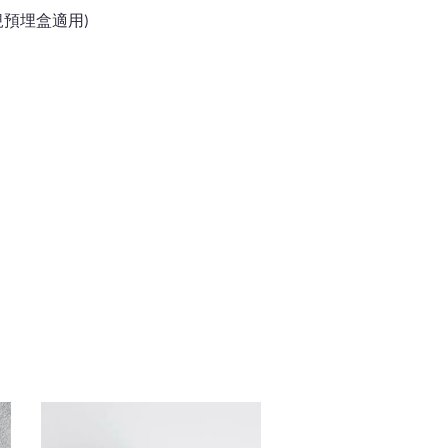
(台規預埋盒適用)