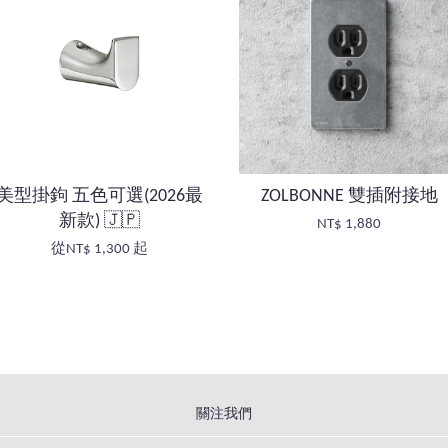
美型掛鉤 五色可選(2026最
ZOLBONNE 雙插附接地
新款) 🇯🇵
NT$ 1,880
從
NT$ 1,300
起
關注我們