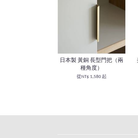
日本製 黃銅 長型門把（兩
種角度）
從
NT$ 1,580
起