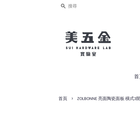
搜尋
首
›
首頁
ZOLBONNE 亮面陶瓷面板 橫式3