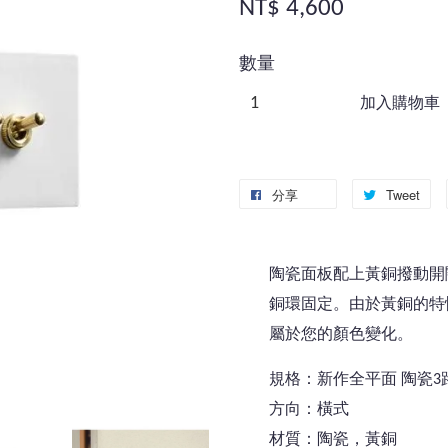
NT$ 4,600
數量
加入購物車
分享
Tweet
陶瓷面板配上黃銅撥動開關
銅環固定。由於黃銅的特
屬於您的顏色變化。
規格：新作全平面 陶瓷3
方向：橫式
材質：陶瓷，黃銅