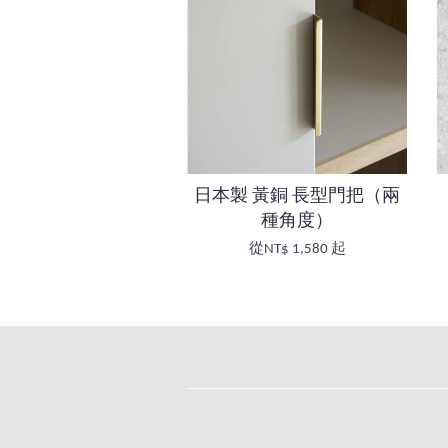
日本製 黃銅 長型門把（兩
種角度）
從
NT$ 1,580
起