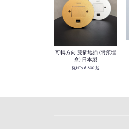
可轉方向 雙插地插 (附預埋
盒) 日本製
從
NT$ 6,600
起