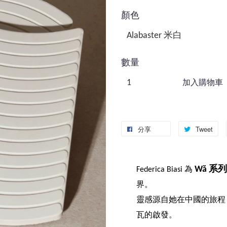
顏色
數量
加入購物車
分享
Tweet
Wă 系列
Federica Biasi 為
界。
靈感源自她在中國的旅程
瓦的啟發。