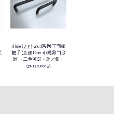
型
d line 🇩🇰 Knud系列 正面鎖

把手 (直徑19mm) (隱藏門最
適)（二色可選－黑／銀）
從
NT$ 2,800
起