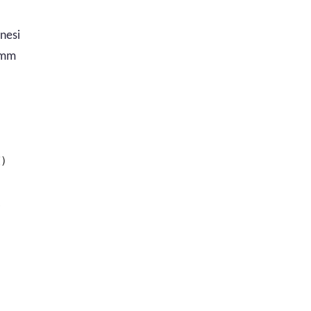
nesi
5mm
灰）
尺