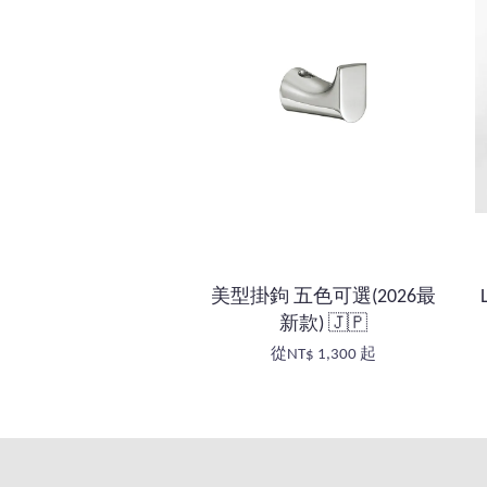
美型掛鉤 五色可選(2026最
新款) 🇯🇵
從
NT$ 1,300
起