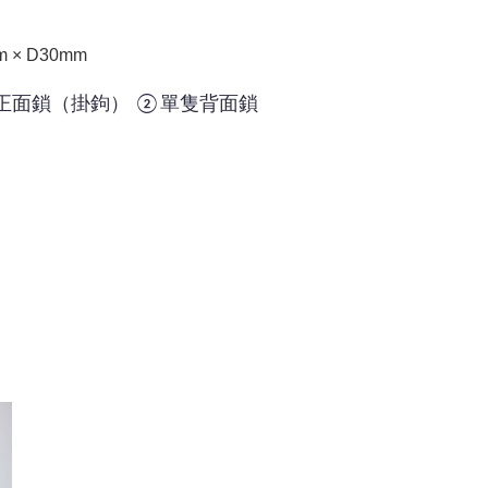
m × D30mm
正面鎖（掛鉤） ②單隻背面鎖