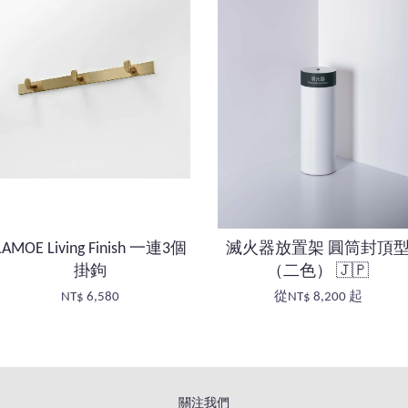
LAMOE Living Finish 一連3個
滅火器放置架 圓筒封頂
掛鉤
（二色） 🇯🇵
NT$ 6,580
從
NT$ 8,200
起
關注我們