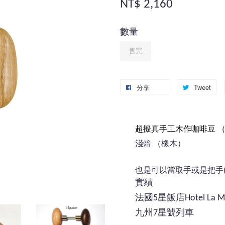
NT$ 2,160
數量
售完
分享
Tweet
超擬真手工木作咖啡豆 
淺焙 （橡木）
也是可以當取手或是把手
實績
法國5星飯店Hotel La M
九州7星號列車