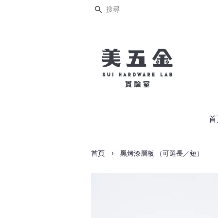
搜尋
首
›
首頁
黑烤漆層板 （可選長／短）