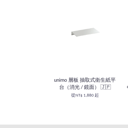
unimo 層板 抽取式衛生紙平
台（消光 / 鏡面） 🇯🇵
從
NT$ 1,880
起