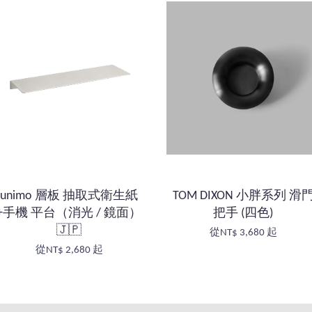
unimo 層板 抽取式衛生紙
TOM DIXON 小胖系列 滑
+手機 平台（消光 / 鏡面）
把手 (四色)
🇯🇵
從
NT$ 3,680
起
從
NT$ 2,680
起