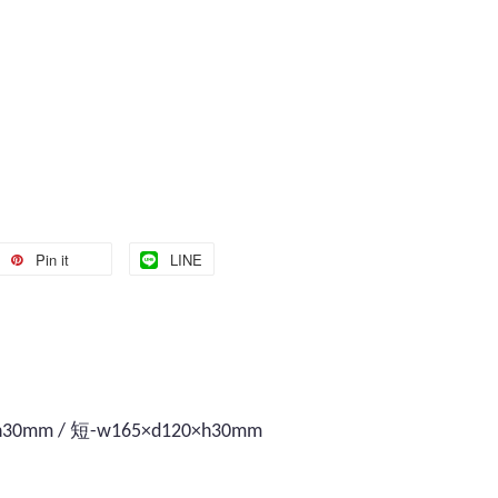
Pin it
LINE
0mm / 短-w165×d120×h30mm