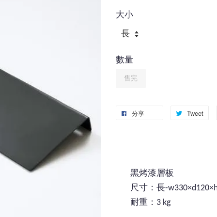
大小
數量
售完
分享
Tweet
黑烤漆層板
尺寸：長-w330×d120×h3
耐重：3 kg