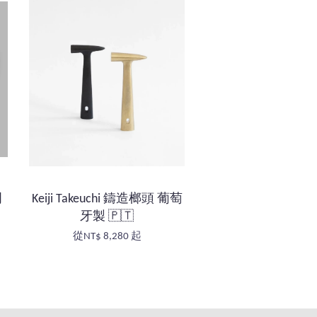
門
Keiji Takeuchi 鑄造榔頭 葡萄
牙製 🇵🇹
從
NT$ 8,280
起