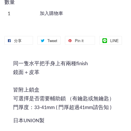
數量
加入購物車
分享
Tweet
Pin it
LINE
同一隻水平把手身上有兩種finish
鏡面＋皮革
皆附上鎖盒
可選擇是否需要輔助鎖 （有鑰匙或無鑰匙）
門厚度：33-41mm ( 門厚超過41mm請告知 )
日本UNION製