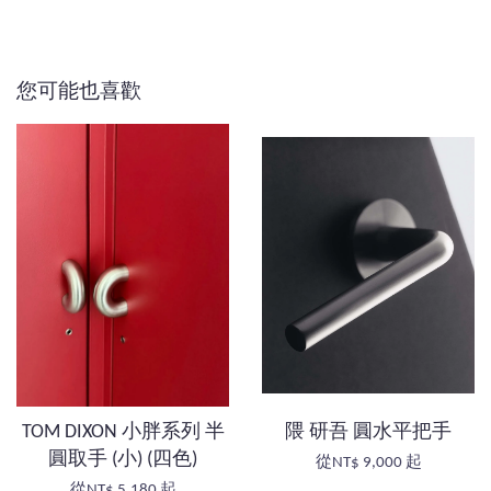
您可能也喜歡
TOM DIXON 小胖系列 半
隈 研吾 圓水平把手
圓取手 (小) (四色)
從
NT$ 9,000
起
從
NT$ 5,180
起