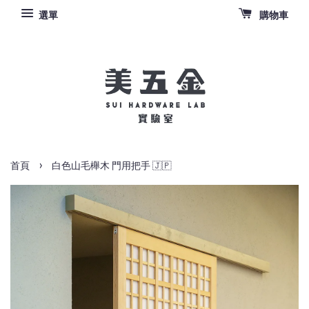
選單
購物車
›
首頁
白色山毛櫸木 門用把手 🇯🇵