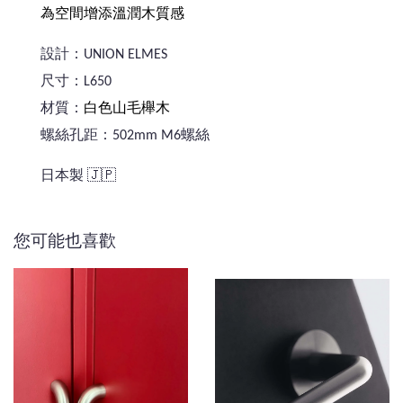
為空間增添溫潤木質感
設計：UNION ELMES
尺寸：L650
材質：
白色山毛櫸木
螺絲孔距：502mm M6螺絲
日本製 🇯🇵
您可能也喜歡