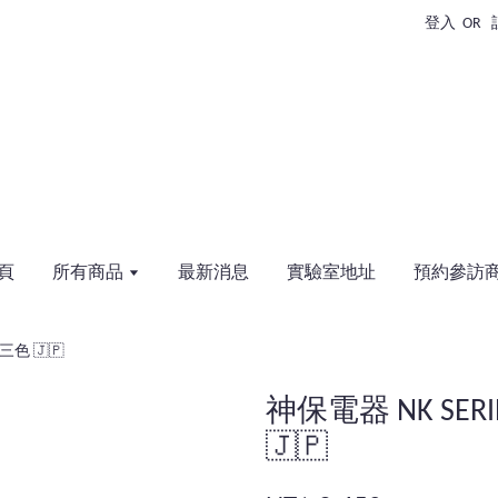
登入
OR
頁
所有商品
最新消息
實驗室地址
預約參訪
三色 🇯🇵
神保電器 NK SE
🇯🇵