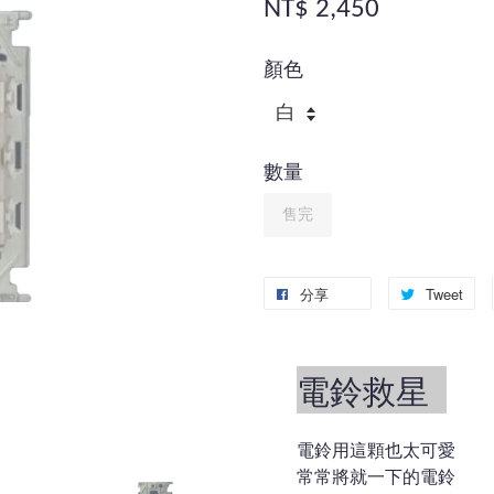
NT$ 2,450
顏色
數量
售完
分享
Tweet
電鈴救星
電鈴用這顆也太可愛
常常將就一下的電鈴