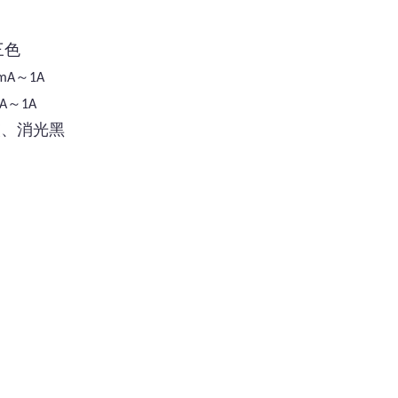
三色
～
mA
1A
～
A
1A
灰、消光黑