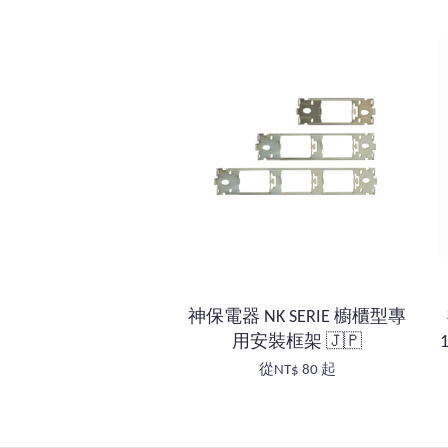
神保電器 NK SERIE 櫥櫃型專
用安裝框架 🇯🇵
從
NT$ 80
起