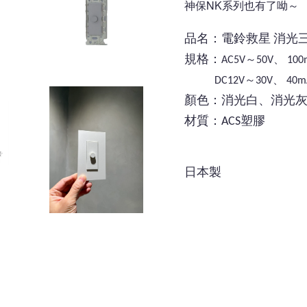
神保NK系列也有了呦～
品名：電鈴救星 消光
規格：
～
、
AC5V
50V
100
～
、
DC12V
30V
40m
顏色：消光白、消光
材質：ACS塑膠
日本製