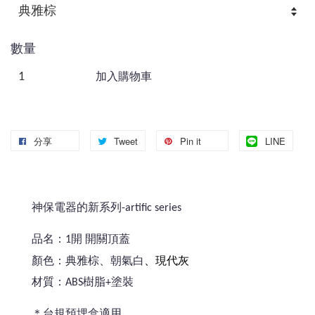
數量
加入購物車
分享
Tweet
Pin it
LINE
神保電器的新系列-artific series
品名：1開 開關頂蓋
、現代灰
顏色：典雅棕、朝氣白
材質：ABS樹脂+塗裝
＊台規預埋盒適用