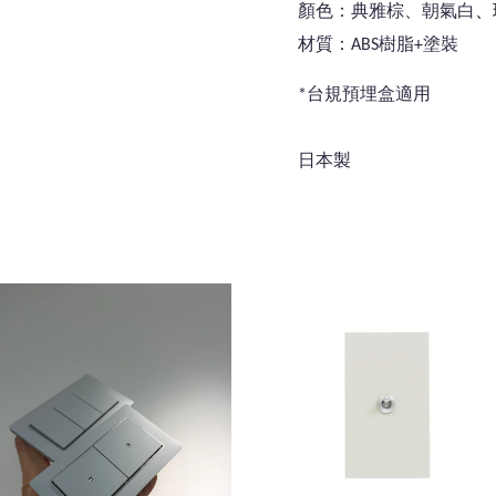
、
顏色：典雅棕、朝氣白
材質：ABS樹脂+塗裝
*台規預埋盒適用
日本製