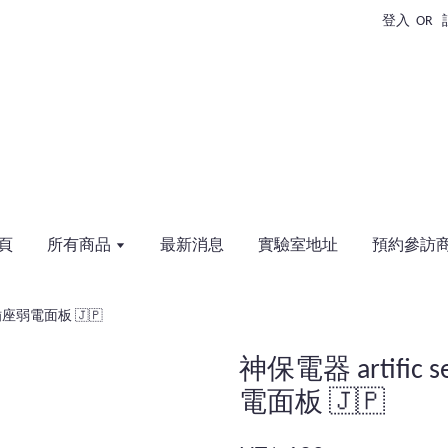
登入
OR
頁
所有商品
最新消息
實驗室地址
預約參訪
用 插座弱電面板 🇯🇵
神保電器 artific 
電面板 🇯🇵