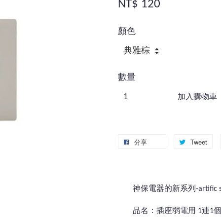
NT$ 120
顏色
數量
加入購物車
分享
Tweet
神保電器的新系列-artific se
品名：插座弱電用 1連1