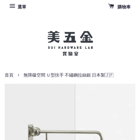
選單
購物車
›
首頁
無障礙空間 Ｕ型扶手 不鏽鋼拉絲銀 日本製🇯🇵