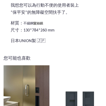
我想您可以為行動不便的使用者裝上
“保平安”的無障礙空間扶手了。
髮絲銀
材質：
不鏽鋼
尺寸：130*784*260 mm
日本UNION製 🇯🇵
您可能也喜歡