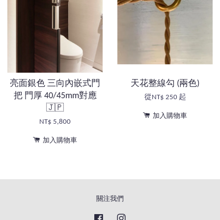
亮面銀色 三向內嵌式門
天花整線勾 (兩色)
把 門厚 40/45mm對應
從
NT$ 250
起
🇯🇵
加入購物車
NT$ 5,800
加入購物車
關注我們
Facebook
Instagram