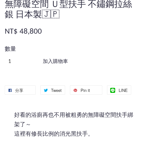
無障礙空間 Ｕ型扶手 不鏽鋼拉絲
銀 日本製🇯🇵
NT$ 48,800
數量
加入購物車
分享
Tweet
Pin it
LINE
好看的浴廁再也不用被粗勇的無障礙空間扶手綁
架了～
這裡有修長比例的消光黑扶手。