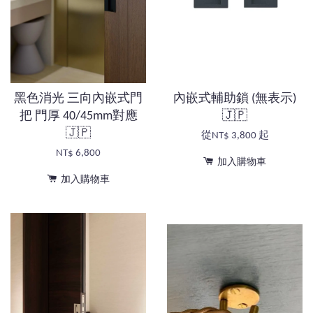
黑色消光 三向內嵌式門
內嵌式輔助鎖 (無表示)
把 門厚 40/45mm對應
🇯🇵
🇯🇵
從
NT$ 3,800
起
NT$ 6,800
加入購物車
加入購物車