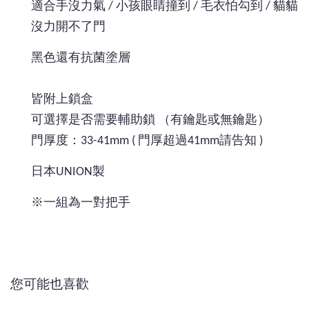
適合手沒力氣 / 小孩眼睛撞到 / 毛衣怕勾到 / 貓貓
沒力開不了門
黑色還有抗菌塗層
皆附上鎖盒
可選擇是否需要輔助鎖 （有鑰匙或無鑰匙）
門厚度：33-41mm ( 門厚超過41mm請告知 )
日本UNION製
※一組為一對把手
您可能也喜歡